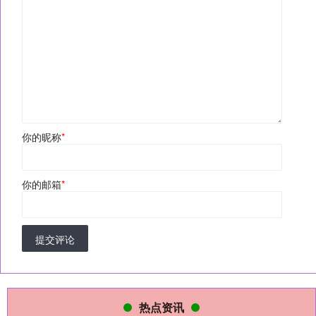
你的昵称
*
你的邮箱
*
提交评论
热点资讯