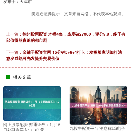
发布于：天津市
美港通证券提示：文章来自网络，不代表本站观点。
上一篇：
徐州股票配资 才播4集，热度破27000，评分9.8，终于有
部值得熬夜追的都市剧
下一篇：
金铺子配资官网 15分钟5+6+4打卡：发福版库明加打法
愈发成熟可先发提升交易价值
相关文章
网上股票配资 财通证券：1月16
九投牛配资平台 消息称LG电子
日获融资买入1.03亿元