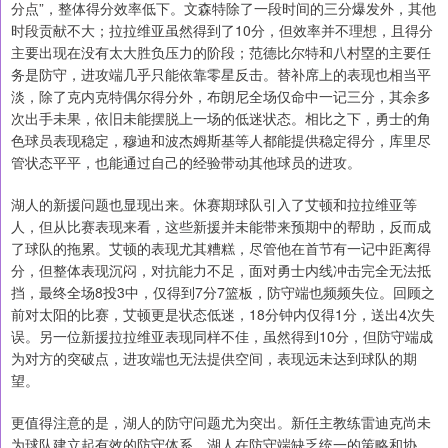
分点”，整体得分效率低下。文森特除了一段时间的三分爆发外，其他
时段贡献不大；拉拉维亚虽然得到了10分，但效率并不理想，且得分
主要出现在没有太大胜负压力的阶段；范德比尔特和八村塁的主要任
务是防守，进攻端几乎只能依靠零星反击。替补席上的表现也相当平
淡，除了克内克特偶尔得分外，布朗尼全场仅命中一记三分，其余多
次出手未果，依旧未能摆脱上一场的低迷状态。相比之下，勇士的角
色球员表现稳定，穆迪和波杰姆斯基等人都能提供稳定得分，库里尽
管状态平平，也能通过自己的经验带动其他球员的进攻。
湖人的新援问题也显现出来。休赛期球队引入了艾顿和拉拉维亚等
人，但从比赛表现来看，这些新援并未能带来预期中的帮助，反而成
了球队的拖累。艾顿的表现尤其糟糕，尽管他在首节有一记中距离得
分，但整体表现沉闷，对抗能力不足，面对勇士内线冲击完全无法抵
挡，最终全场8投3中，仅得到7分7篮板，防守端也频频失位。回顾之
前对太阳的比赛，艾顿更是状态低迷，18分钟内仅得1分，送出4次失
误。另一位新援拉拉维亚表现同样不佳，虽然得到10分，但防守端成
为对方的突破点，进攻端也无法提供空间，表现远未达到球队的期
望。
更值得注意的是，湖人的防守问题尤为突出。新任主教练雷迪克尚未
为球队建立起有效的防守体系，湖人在防守端缺乏统一的策略和协