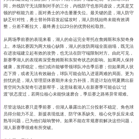
同，外线防守无法限制对手的三分，内线防守也形同虚设，尤其是艾
顿的护框能力差，面对勇士的冲击屡屡失位。最关键的是，湖人防守
缺乏针对性，勇士替补阵容发起猛攻时，湖人防线始终未能有效调
整，分差不断拉大，最终勇士以23分的优势轻松取胜。
从两场季前赛的表现来看，湖人的命运完全寄托在詹姆斯和东契奇身
上。本场比赛因为两大核心缺阵，湖人的攻防两端全面崩塌，既无法
在进攻端建立起有效的攻势，也无法在防守端限制对方。由此可见，
新赛季湖人的表现将深受詹姆斯和东契奇状态的影响。如果两人保持
健康，发挥稳定，他们或许能够带领球队冲击季后赛；但如果两人状
态下滑，或者无法有效融合，球队可能会陷入进退两难的局面。更为
担忧的是，湖人管理层休赛期并未全力补强，而是计划在明夏腾出薪
资空间为东契奇引进新帮手，这意味着湖人在新赛季可能会以“过
渡”状态度过，若两位核心未能快速磨合，季后赛之路将异常艰难。
尽管这场比赛只是季前赛，但湖人暴露出的三分投射不稳定、角色球
员得分能力不足、新援表现低迷、防守体系缺失、核心化学反应未成
熟等问题，已为他们敲响警钟。如果不能在常规赛前解决这些问题，
湖人新赛季很难有所突破。