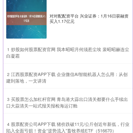
对对配配资平台 兴业证券：1月16日获融资
买入1.17亿元
​炒股如何股票配资官网 我本昭昭月何须惹尘埃 裴昭昭赫连尘
1
白凝霜
​江西股票配资APP下载 企业微信AI智能机器人怎么用：从创
2
建到落地，一文讲清
​买股票怎么加杠杆官网 青岛港大蒜出口清关都要什么手续出
3
口大蒜清关一站式报关报检海运订舱
​股票配资公司APP下载 猪价跌破11元/公斤创近年新低，行业
4
陷入全面亏损！资金“逆势流入”畜牧养殖ETF（516670）