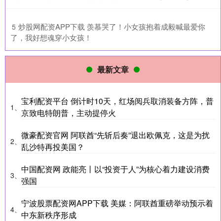
​炒股网配资APP下载 羡慕哭了！小女孩抱着成毅喊最爱你
5
了，我好想魂穿小女孩！
最新文章
宝利配资平台 倒计时10天，红场阅兵取消装备方阵，普
1、
京致电特朗普，主动提停火
微豪配资官网 阿联酋“先斩后奏”退出欧佩克，这是为扰
2、
乱沙特再投美国？
中国配资网 政能亮丨以“投资于人”为核心着力建设消费
3、
强国
宁波股票配资网APP下载 美媒：阿联酋重磅举动预示着
4、
中东新秩序形成