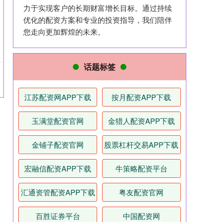
力于实现客户的长期财富增长目标。通过持续
优化的配资方案和专业的投资指导，我们陪伴
您走向更加辉煌的未来。
话题标签
江苏配资网APP下载
按月配资APP下载
玉满堂配资官网
金猎人配资APP下载
金铺子配资官网
股票杠杆交易APP下载
宏融信配资APP下载
牛策略配资平台
汇通资管配资APP下载
粤友配资官网
百胜证券平台
中国配资网