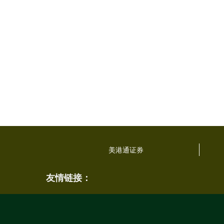
美港通证券
友情链接：