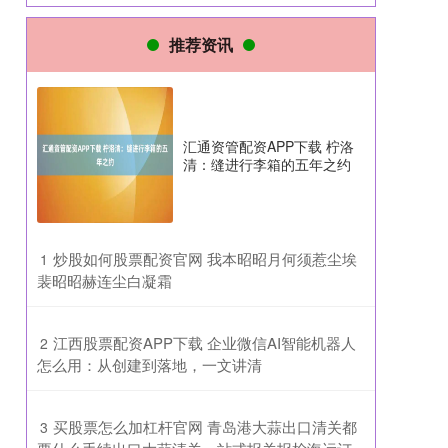
推荐资讯
汇通资管配资APP下载 柠洛
清：缝进行李箱的五年之约
​炒股如何股票配资官网 我本昭昭月何须惹尘埃
1
裴昭昭赫连尘白凝霜
​江西股票配资APP下载 企业微信AI智能机器人
2
怎么用：从创建到落地，一文讲清
​买股票怎么加杠杆官网 青岛港大蒜出口清关都
3