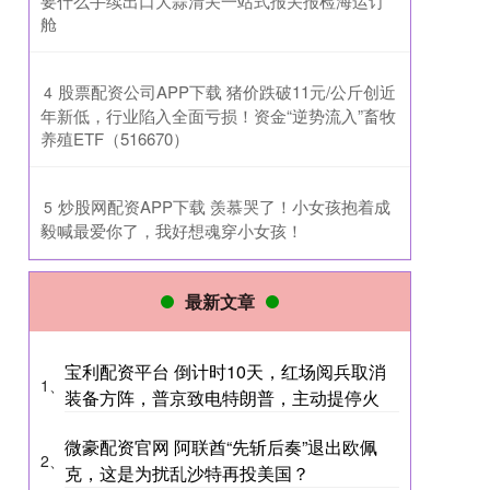
要什么手续出口大蒜清关一站式报关报检海运订
舱
​股票配资公司APP下载 猪价跌破11元/公斤创近
4
年新低，行业陷入全面亏损！资金“逆势流入”畜牧
养殖ETF（516670）
​炒股网配资APP下载 羡慕哭了！小女孩抱着成
5
毅喊最爱你了，我好想魂穿小女孩！
最新文章
宝利配资平台 倒计时10天，红场阅兵取消
1、
装备方阵，普京致电特朗普，主动提停火
微豪配资官网 阿联酋“先斩后奏”退出欧佩
2、
克，这是为扰乱沙特再投美国？