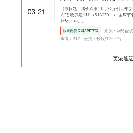
（原标题：猪价跌破11元/公斤创近年
03-21
入”畜牧养殖ETF（516670）） 国
趋势。 中....
来源：网络配
股票配资公司APP下载
查看：
217
分类：
炒股杠杆平台
美港通