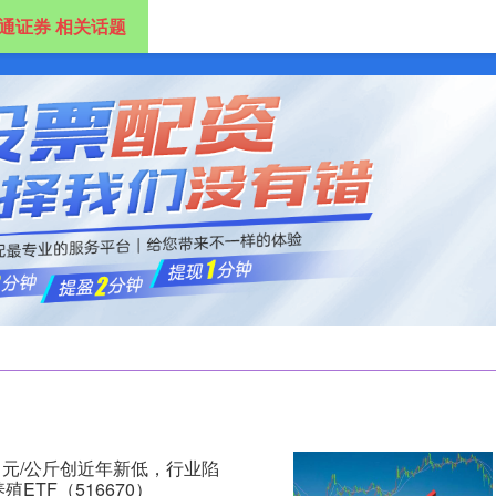
通证券 相关话题
券
实盘配资官网
证券配资公司
炒股杠杆平台
1元/公斤创近年新低，行业陷
ETF（516670）