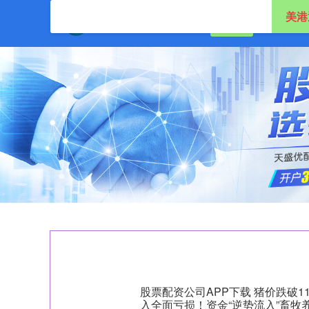
美港
首页
美港通证
股票配资公司APP下载 猪价跌破1
入全面亏损！资金“逆势流入”畜牧养殖