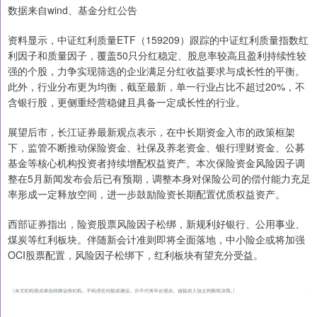
数据来自wind、基金分红公告
资料显示，中证红利质量ETF（159209）跟踪的中证红利质量指数红
利因子和质量因子，覆盖50只分红稳定、股息率较高且盈利持续性较
强的个股，力争实现筛选的企业满足分红收益要求与成长性的平衡。
此外，行业分布更为均衡，截至最新，单一行业占比不超过20%，不
含银行股，更侧重经营稳健且具备一定成长性的行业。
展望后市，长江证券最新观点表示，在中长期资金入市的政策框架
下，监管不断推动保险资金、社保及养老资金、银行理财资金、公募
基金等核心机构投资者持续增配权益资产。本次保险资金风险因子调
整在5月新闻发布会后已有预期，调整本身对保险公司的偿付能力充足
率形成一定释放空间，进一步鼓励险资长期配置优质权益资产。
西部证券指出，险资股票风险因子松绑，新规利好银行、公用事业、
煤炭等红利板块。伴随新会计准则即将全面落地，中小险企或将加强
OCI股票配置，风险因子松绑下，红利板块有望充分受益。